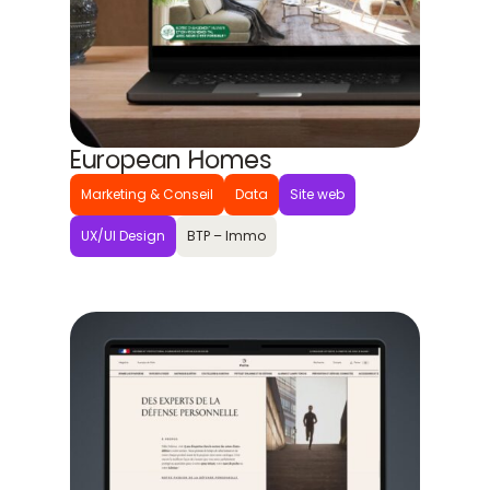
European Homes
Marketing & Conseil
Data
Site web
UX/UI Design
BTP – Immo