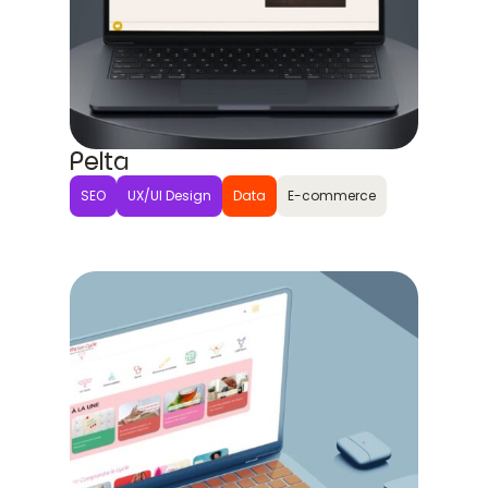
Pelta
SEO
UX/UI Design
Data
E-commerce